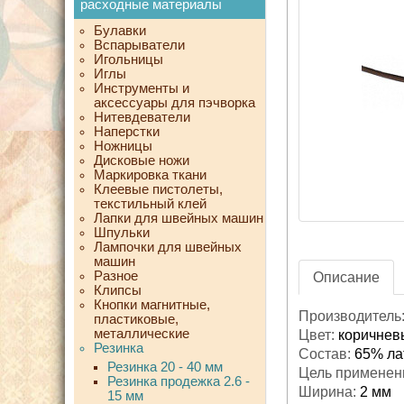
расходные материалы
Булавки
Вспарыватели
Игольницы
Иглы
Инструменты и
аксессуары для пэчворка
Нитевдеватели
Наперстки
Ножницы
Дисковые ножи
Маркировка ткани
Клеевые пистолеты,
текстильный клей
Лапки для швейных машин
Шпульки
Лампочки для швейных
машин
Разное
Описание
Клипсы
Кнопки магнитные,
Производитель
пластиковые,
металлические
Цвет:
коричнев
Резинка
Состав:
65% ла
Резинка 20 - 40 мм
Цель применен
Резинка продежка 2.6 -
Ширина:
2 мм
15 мм