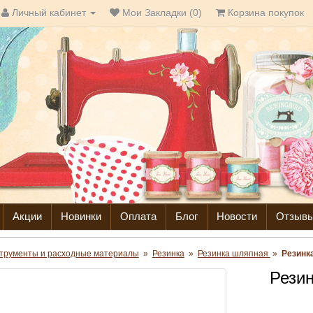
Личный кабинет
Мои Закладки (0)
Корзина покупок
Акции
Новинки
Оплата
Блог
Новости
Отзыв
трументы и расходные материалы
»
Резинка
»
Резинка шляпная
»
Резинк
Рези