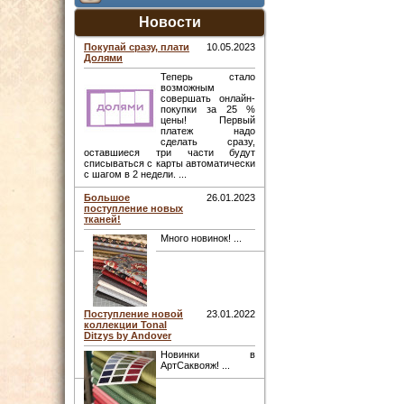
Новости
Покупай сразу, плати
10.05.2023
Долями
Теперь стало
возможным
совершать онлайн-
покупки за 25 %
цены! Первый
платеж надо
сделать сразу,
оставшиеся три части будут
списываться с карты автоматически
с шагом в 2 недели. ...
Большое
26.01.2023
поступление новых
тканей!
Много новинок! ...
Поступление новой
23.01.2022
коллекции Tonal
Ditzys by Andover
Новинки в
АртСаквояж! ...