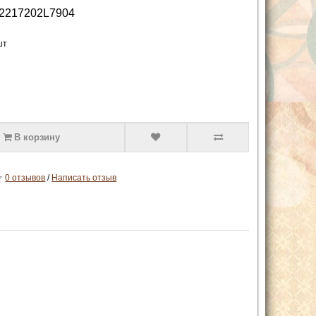
2217202L7904
шт
В корзину
0 отзывов
/
Написать отзыв