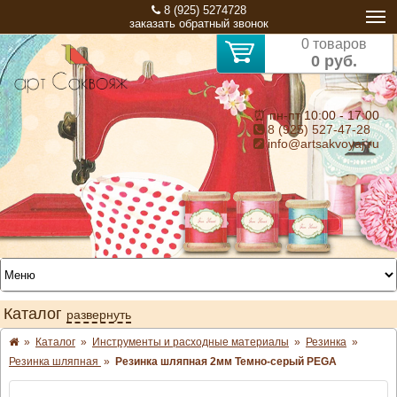
8 (925) 5274728
заказать обратный звонок
0 товаров
0 руб.
⏰ пн-пт 10:00 - 17:00
8 (925) 527-47-28
info@artsakvoyaj.ru
Каталог
развернуть
»
Каталог
»
Инструменты и расходные материалы
»
Резинка
»
Резинка шляпная
»
Резинка шляпная 2мм Темно-серый PEGA