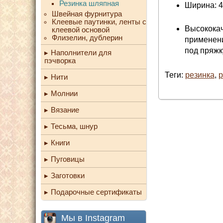
Резинка шляпная
Ширина: 
Швейная фурнитура
Клеевые паутинки, ленты с
Высококач
клеевой основой
Флизелин, дублерин
применени
под пряжк
Наполнители для
пэчворка
Теги:
резинка
,
р
Нити
Молнии
Вязание
Тесьма, шнур
Книги
Пуговицы
Заготовки
Подарочные сертификаты
Мы в Instagram