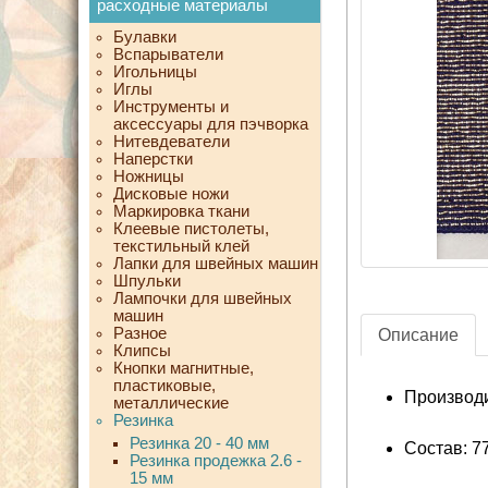
расходные материалы
Булавки
Вспарыватели
Игольницы
Иглы
Инструменты и
аксессуары для пэчворка
Нитевдеватели
Наперстки
Ножницы
Дисковые ножи
Маркировка ткани
Клеевые пистолеты,
текстильный клей
Лапки для швейных машин
Шпульки
Лампочки для швейных
машин
Разное
Описание
Клипсы
Кнопки магнитные,
пластиковые,
Производ
металлические
Резинка
Резинка 20 - 40 мм
Состав: 7
Резинка продежка 2.6 -
15 мм