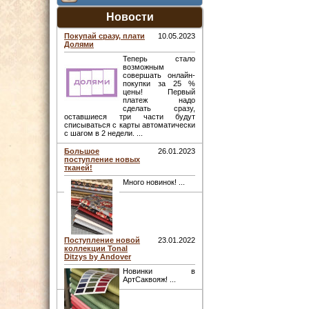
Новости
Покупай сразу, плати
10.05.2023
Долями
Теперь стало
возможным
совершать онлайн-
покупки за 25 %
цены! Первый
платеж надо
сделать сразу,
оставшиеся три части будут
списываться с карты автоматически
с шагом в 2 недели. ...
Большое
26.01.2023
поступление новых
тканей!
Много новинок! ...
Поступление новой
23.01.2022
коллекции Tonal
Ditzys by Andover
Новинки в
АртСаквояж! ...