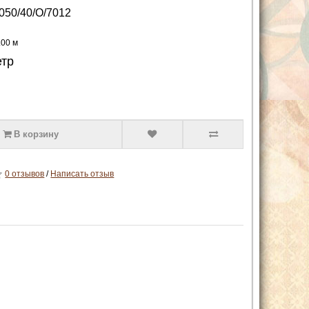
050/40/O/7012
.00 м
етр
В корзину
0 отзывов
/
Написать отзыв