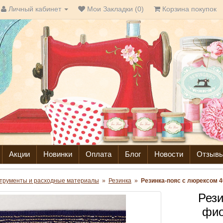
Личный кабинет
Мои Закладки (0)
Корзина покупок
Акции
Новинки
Оплата
Блог
Новости
Отзыв
трументы и расходные материалы
»
Резинка
»
Резинка-пояс с люрексом 
Рези
фио