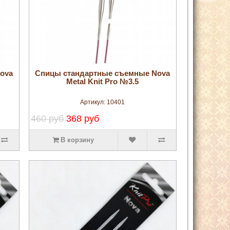
увеличить
ova
Спицы стандартные съемные Nova
Metal Knit Pro №3.5
Артикул:
10401
460 руб
368 руб
В корзину