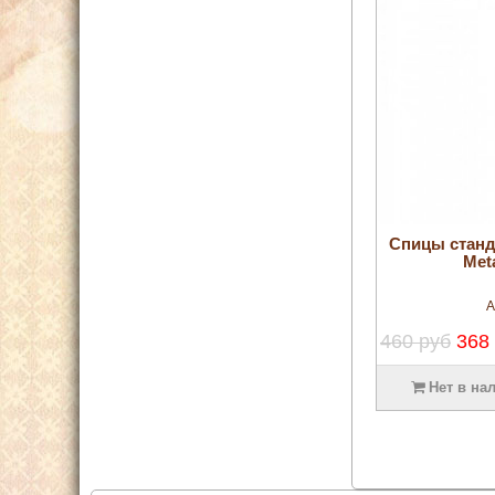
Спицы стан
Met
А
460 руб
368
Нет в на