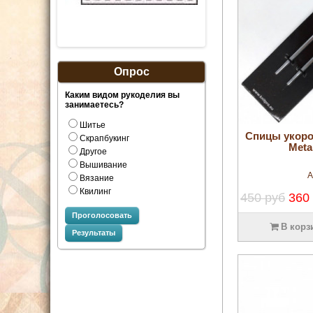
Опрос
Каким видом рукоделия вы
занимаетесь?
Шитье
Спицы укор
Скрапбукинг
Meta
Другое
Вышивание
А
Вязание
Квилинг
450 руб
360
Проголосовать
В корз
Результаты