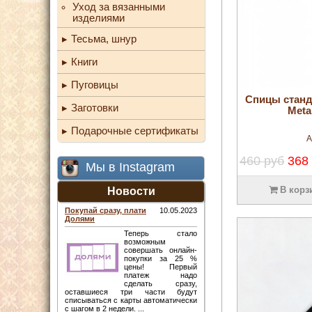
Уход за вязанными
изделиями
Тесьма, шнур
Книги
Пуговицы
Спицы стан
Заготовки
Meta
Подарочные сертификаты
А
460 руб
368
Мы в Instagram
В корз
Новости
Покупай сразу, плати
10.05.2023
Долями
Теперь стало
возможным
совершать онлайн-
покупки за 25 %
цены! Первый
платеж надо
сделать сразу,
оставшиеся три части будут
списываться с карты автоматически
с шагом в 2 недели. ...