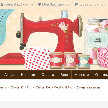
Личный кабинет
Мои Закладки (0)
Корзина покупок
Акции
Новинки
Оплата
Блог
Новости
Отзыв
ание
»
Спицы Knit Pro
»
Спицы Nova Metal Knit Pro
»
Спицы съемные