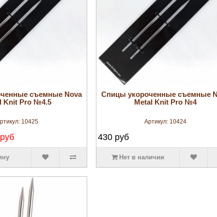
увеличить
увеличить
оченные съемные Nova
Спицы укороченные съемные 
l Knit Pro №4.5
Metal Knit Pro №4
ртикул:
10425
Артикул:
10424
 руб
430
руб
ину
Нет в наличии