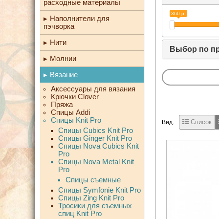
расходные материалы
360 р.
Наполнители для
пэчворка
Нити
Выбор по п
Молнии
Вязание
Аксессуары для вязания
Крючки Clover
Пряжа
Спицы Addi
Спицы Knit Pro
Список
Вид:
Спицы Cubics Knit Pro
Спицы Ginger Knit Pro
Спицы Nova Cubics Knit
Pro
Спицы Nova Metal Knit
Pro
Спицы съемные
Спицы Symfonie Knit Pro
Спицы Zing Knit Pro
Тросики для съемных
спиц Knit Pro