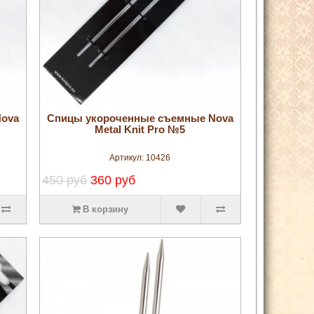
увеличить
Nova
Спицы укороченные съемные Nova
Metal Knit Pro №5
Артикул:
10426
450 руб
360 руб
В корзину