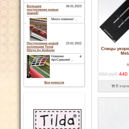
Большое
26.01.2023
поступление новых
тканей!
Много новинок! ...
Поступление новой
23.01.2022
коллекции Tonal
Спицы укор
Ditzys by Andover
Met
Новинки в
АртСаквояж! ...
А
550 руб
440
Все новости
В корз