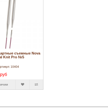
увеличить
дартные съемные Nova
al Knit Pro №5
ртикул:
10404
 руб
личии