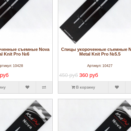
увеличить
увеличить
оченные съемные Nova
Спицы укороченные съемные 
al Knit Pro №6
Metal Knit Pro №5.5
ртикул:
10428
Артикул:
10427
 руб
450 руб
360 руб
ину
В корзину