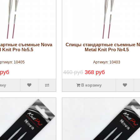
увеличить
увеличить
дартные съемные Nova
Спицы стандартные съемные N
l Knit Pro №5.5
Metal Knit Pro №4.5
ртикул:
10405
Артикул:
10403
 руб
460 руб
368 руб
ину
В корзину