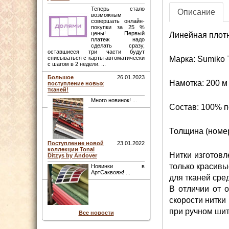
Теперь стало
Описание
возможным
совершать онлайн-
покупки за 25 %
цены! Первый
Линейная плотно
платеж надо
сделать сразу,
оставшиеся три части будут
Марка: Sumiko 
списываться с карты автоматически
с шагом в 2 недели. ...
Большое
26.01.2023
Намотка: 200 м
поступление новых
тканей!
Много новинок! ...
Состав: 100% п
Толщина (номер
Поступление новой
23.01.2022
коллекции Tonal
Нитки изготовл
Ditzys by Andover
только красивы
Новинки в
АртСаквояж! ...
для тканей сре
В отличии от 
скорости нитки
при ручном шит
Все новости