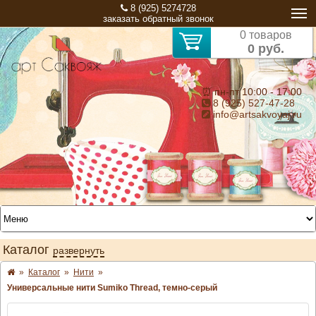
8 (925) 5274728
заказать обратный звонок
0 товаров
0 руб.
⏰ пн-пт 10:00 - 17:00
8 (925) 527-47-28
info@artsakvoyaj.ru
Каталог
развернуть
»
Каталог
»
Нити
»
Универсальные нити Sumiko Thread, темно-серый