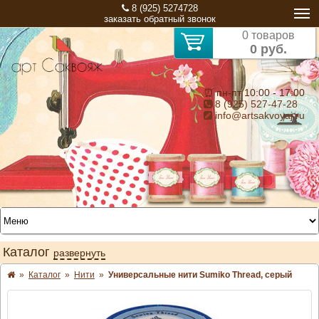
8 (925) 5274728
заказать обратный звонок
0 товаров
0 руб.
⏰ пн-пт 10:00 - 17:00
8 (925) 527-47-28
info@artsakvoyaj.ru
Каталог
развернуть
»
Каталог
»
Нити
»
Универсальные нити Sumiko Thread, серый