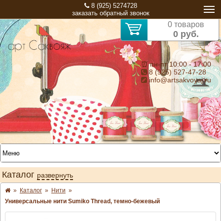
8 (925) 5274728
заказать обратный звонок
0 товаров
0 руб.
⏰ пн-пт 10:00 - 17:00
8 (925) 527-47-28
info@artsakvoyaj.ru
Каталог
развернуть
»
Каталог
»
Нити
»
Универсальные нити Sumiko Thread, темно-бежевый