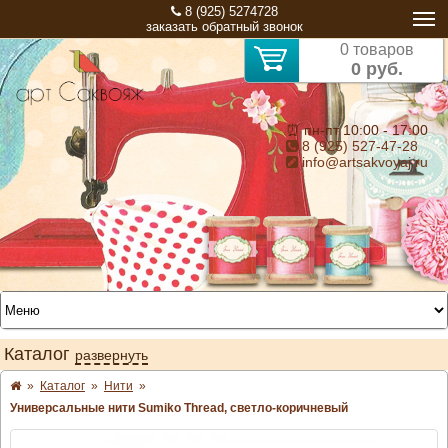
8 (925) 5274728
заказать обратный звонок
0 товаров
0 руб.
⏰ пн-пт 10:00 - 17:00
8 (925) 527-47-28
info@artsakvoyaj.ru
Каталог
развернуть
»
Каталог
»
Нити
»
Универсальные нити Sumiko Thread, светло-коричневый