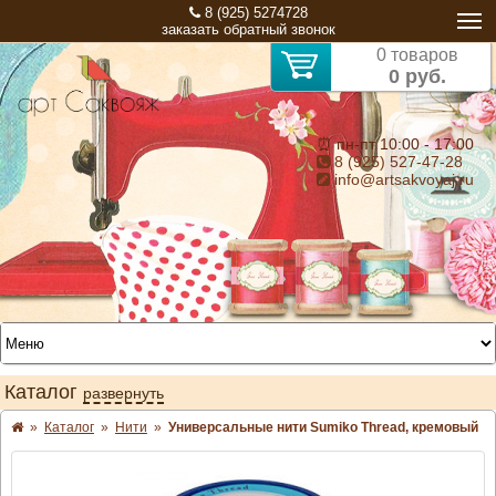
8 (925) 5274728
заказать обратный звонок
0 товаров
0 руб.
⏰ пн-пт 10:00 - 17:00
8 (925) 527-47-28
info@artsakvoyaj.ru
Каталог
развернуть
»
Каталог
»
Нити
»
Универсальные нити Sumiko Thread, кремовый