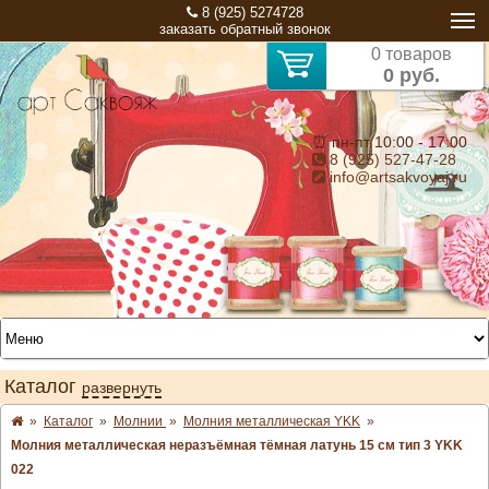
8 (925) 5274728
заказать обратный звонок
0 товаров
0 руб.
⏰ пн-пт 10:00 - 17:00
8 (925) 527-47-28
info@artsakvoyaj.ru
Каталог
развернуть
»
Каталог
»
Молнии
»
Молния металлическая YKK
»
Молния металлическая неразъёмная тёмная латунь 15 см тип 3 YKK
022