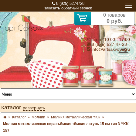
8 (925) 5274728
заказать обратный звонок
0 товаров
0 руб.
⏰ пн-пт 10:00 - 17:00
8 (925) 527-47-28
info@artsakvoyaj.ru
Каталог
развернуть
»
Каталог
»
Молнии
»
Молния металлическая YKK
»
Молния металлическая неразъёмная тёмная латунь 15 см тип 3 YKK
157