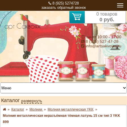
8 (925) 5274728
заказать обратный звонок
0 товаров
0 руб.
⏰ пн-пт 10:00 - 17:00
8 (925) 527-47-28
info@artsakvoyaj.ru
Каталог
развернуть
»
Каталог
»
Молнии
»
Молния металлическая YKK
»
Молния металлическая неразъёмная тёмная латунь 15 см тип 3 YKK
899