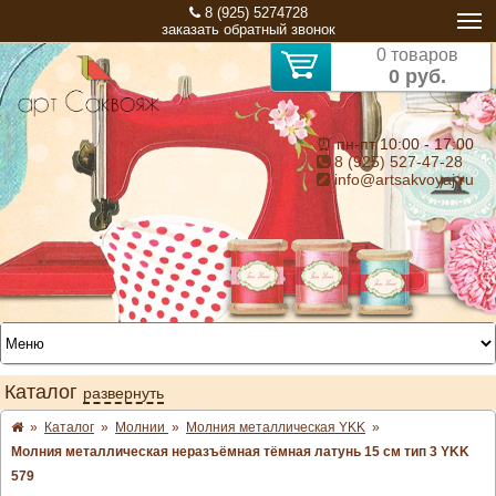
8 (925) 5274728
заказать обратный звонок
0 товаров
0 руб.
⏰ пн-пт 10:00 - 17:00
8 (925) 527-47-28
info@artsakvoyaj.ru
Каталог
развернуть
»
Каталог
»
Молнии
»
Молния металлическая YKK
»
Молния металлическая неразъёмная тёмная латунь 15 см тип 3 YKK
579