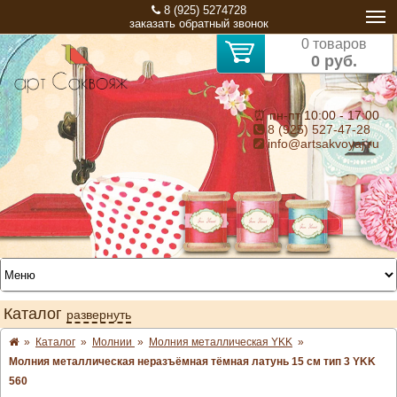
8 (925) 5274728
заказать обратный звонок
0 товаров
0 руб.
⏰ пн-пт 10:00 - 17:00
8 (925) 527-47-28
info@artsakvoyaj.ru
Каталог
развернуть
»
Каталог
»
Молнии
»
Молния металлическая YKK
»
Молния металлическая неразъёмная тёмная латунь 15 см тип 3 YKK
560