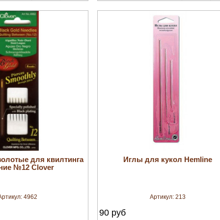
увеличить
увеличить
золотые для квилтинга
Иглы для кукол Hemline
ние №12 Clover
Артикул:
4962
Артикул:
213
90
руб