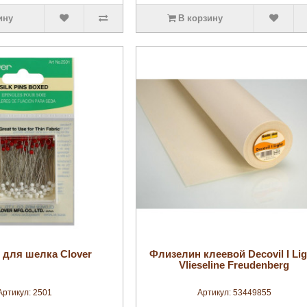
ину
В корзину
увеличить
увеличить
 для шелка Clover
Флизелин клеевой Decovil I Lig
Vlieseline Freudenberg
Артикул:
2501
Артикул:
53449855