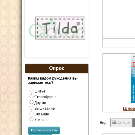
Опрос
Каким видом рукоделия вы
занимаетесь?
Шитье
Скрапбукинг
Другое
Швей
Вышивание
Вязание
Квилинг
Список
Вид:
Проголосовать