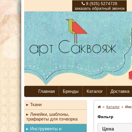
8 (925) 5274728
заказать обратный звонок
Главная
Бренды
Каталог
Доставка
Ткани
»
Каталог
»
Инс
Линейки, шаблоны,
Фильтр
трафареты для пэчворка
Инструменты и
Цена