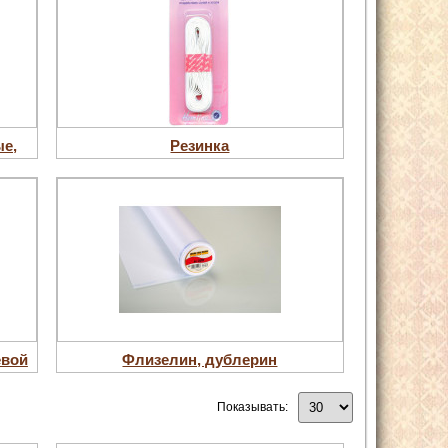
ые,
Резинка
евой
Флизелин, дублерин
Показывать: