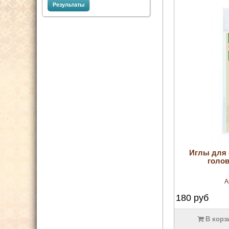
Результаты
Иглы для 
голов
А
180
руб
В корз