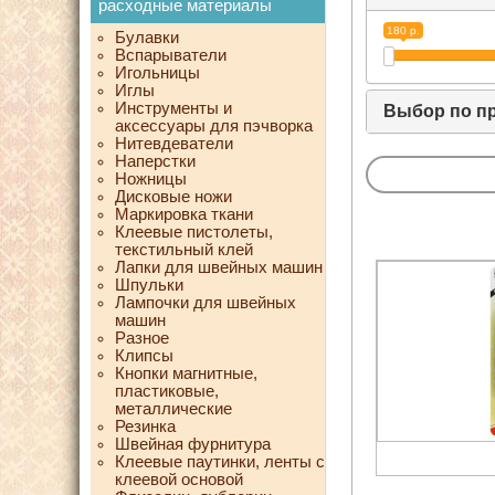
расходные материалы
180 р.
Булавки
Вспарыватели
Игольницы
Иглы
Инструменты и
Выбор по п
аксессуары для пэчворка
Нитевдеватели
Наперстки
Ножницы
Дисковые ножи
Маркировка ткани
Клеевые пистолеты,
текстильный клей
Лапки для швейных машин
Шпульки
Лампочки для швейных
машин
Разное
Клипсы
Кнопки магнитные,
пластиковые,
металлические
Резинка
Швейная фурнитура
Клеевые паутинки, ленты с
клеевой основой