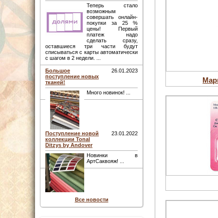
Теперь стало
возможным
совершать онлайн-
покупки за 25 %
цены! Первый
платеж надо
сделать сразу,
оставшиеся три части будут
списываться с карты автоматически
с шагом в 2 недели. ...
Большое
26.01.2023
поступление новых
Мар
тканей!
Много новинок! ...
Поступление новой
23.01.2022
коллекции Tonal
Ditzys by Andover
Новинки в
АртСаквояж! ...
Все новости