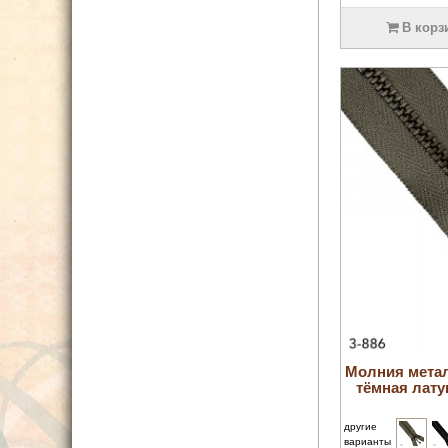
В корз
Молния мета
тёмная лату
другие
варианты