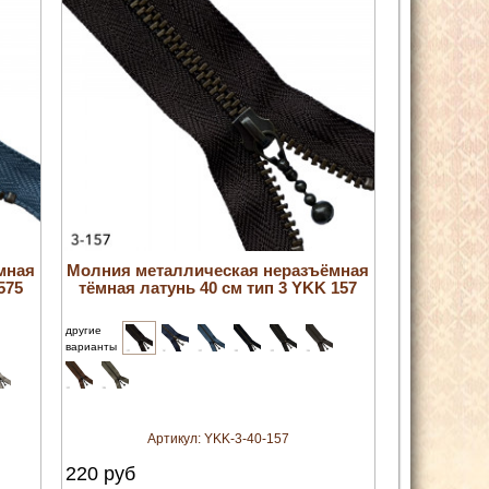
увеличить
мная
Молния металлическая неразъёмная
575
тёмная латунь 40 см тип 3 YKK 157
другие
варианты
Артикул:
YKK-3-40-157
220
руб