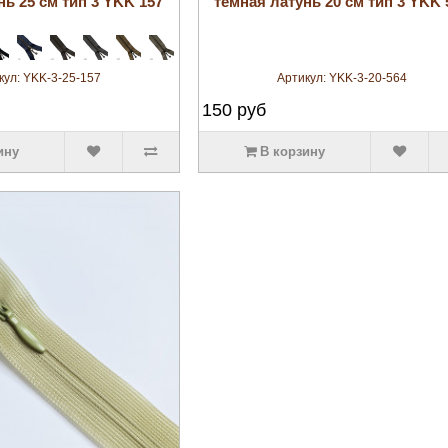
нь 25 см тип 3 YKK 157
тёмная латунь 20 см тип 3 YKK 
кул:
YKK-3-25-157
Артикул:
YKK-3-20-564
150
руб
ину
В корзину