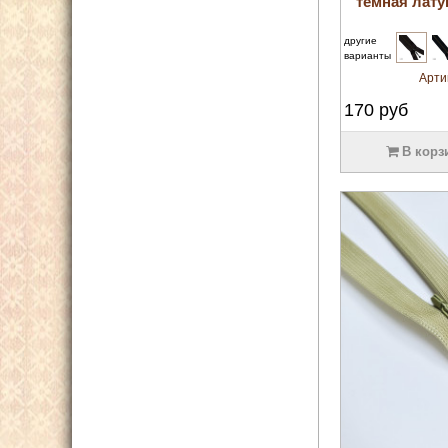
тёмная лату
другие
варианты
Арти
170
руб
В корз