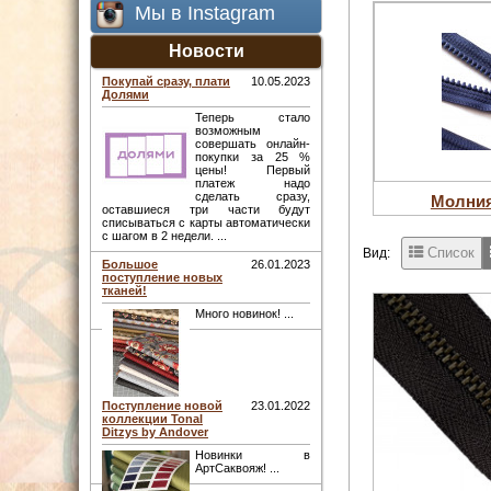
Мы в Instagram
Новости
Покупай сразу, плати
10.05.2023
Долями
Теперь стало
возможным
совершать онлайн-
покупки за 25 %
цены! Первый
платеж надо
сделать сразу,
Молния
оставшиеся три части будут
списываться с карты автоматически
с шагом в 2 недели. ...
Список
Вид:
Большое
26.01.2023
поступление новых
тканей!
Много новинок! ...
Поступление новой
23.01.2022
коллекции Tonal
Ditzys by Andover
Новинки в
АртСаквояж! ...