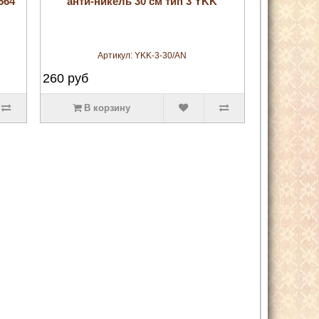
564
анти-никель 30 см тип 3 YKK
Артикул:
YKK-3-30/AN
260
руб
В корзину