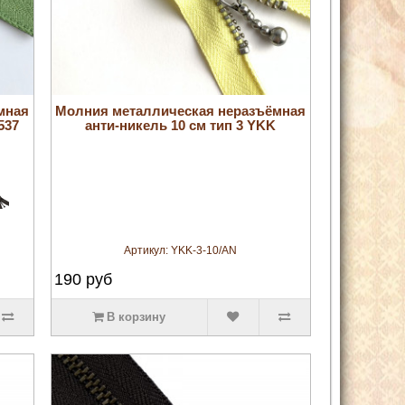
увеличить
мная
Молния металлическая неразъёмная
537
анти-никель 10 см тип 3 YKK
Артикул:
YKK-3-10/AN
190
руб
В корзину