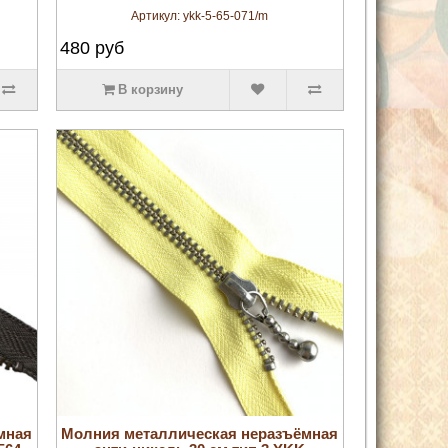
Артикул:
ykk-5-65-071/m
480
руб
В корзину
увеличить
мная
Молния металлическая неразъёмная