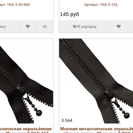
кул:
YKK-3-30-886
Артикул:
YKK-3-15/L
145
руб
ину
В корзину
увеличить
увеличить
ллическая неразъёмная
Молния металлическая неразъё