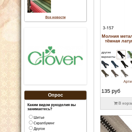
Все новости
Молния мета
тёмная лату
другие
варианты
Арти
135
руб
Опрос
В корз
Каким видом рукоделия вы
занимаетесь?
Шитье
Скрапбукинг
Другое