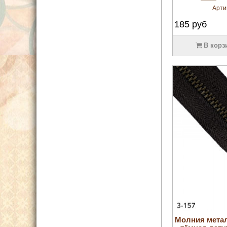
Арти
185
руб
В корз
Молния мета