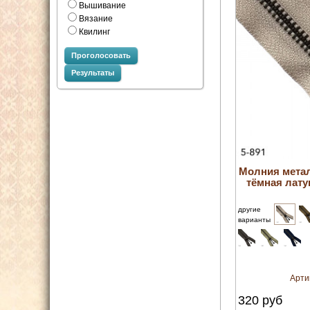
Вышивание
Вязание
Квилинг
Проголосовать
Результаты
Молния мета
тёмная лату
другие
варианты
Арти
320
руб