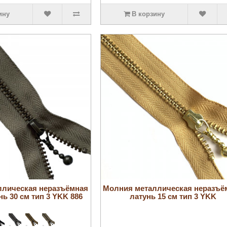
ину
В корзину
увеличить
увеличить
ллическая неразъёмная
Молния металлическая неразъё
нь 30 см тип 3 YKK 886
латунь 15 см тип 3 YKK