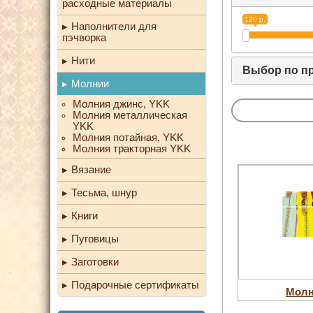
расходные материалы
120 р.
Наполнители для
пэчворка
Нити
Выбор по п
Молнии
Молния джинс, YKK
Молния металлическая
YKK
Молния потайная, YKK
Молния тракторная YKK
Вязание
Тесьма, шнур
Книги
Пуговицы
Заготовки
Подарочные сертификаты
Молн