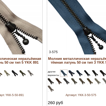
увеличить
увеличить
ллическая неразъёмная
Молния металлическая неразъё
нь 50 см тип 5 YKK 891
тёмная латунь 50 см тип 3 YKK 
другие
варианты
кул:
YKK-5-50-891
Артикул:
YKK-3-50-575
260
руб