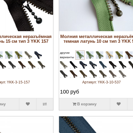
увеличить
увеличить
ллическая неразъёмная
Молния металлическая неразъё
нь 15 см тип 3 YKK 157
темная латунь 10 см тип 3 YKK 
другие
варианты
кул:
YKK-3-15-157
Артикул:
YKK-3-10-537
100
руб
ину
В корзину