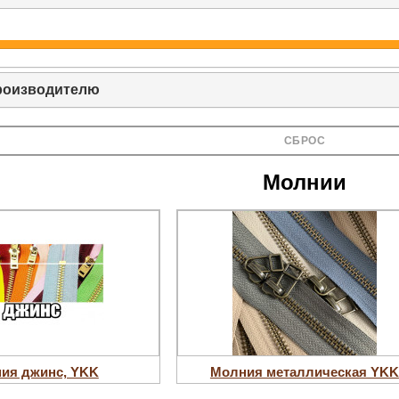
роизводителю
СБРОС
Молнии
ия джинс, YKK
Молния металлическая YKK